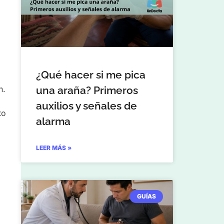
¿Qué hacer si me pica
una araña? Primeros
n.
auxilios y señales de
to
alarma
LEER MÁS »
GUÍAS